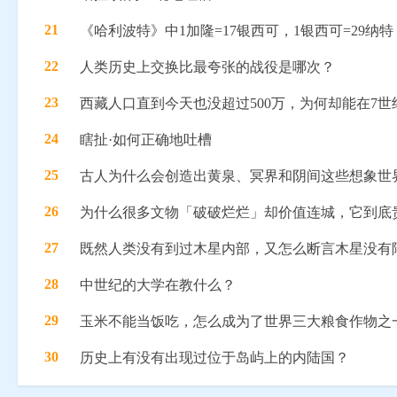
21
《哈利波特》中1加隆=17银西可，1银西可=29
22
人类历史上交换比最夸张的战役是哪次？
23
西藏人口直到今天也没超过500万，为何却能在7
24
瞎扯·如何正确地吐槽
25
古人为什么会创造出黄泉、冥界和阴间这些想象世
26
为什么很多文物「破破烂烂」却价值连城，它到底
27
既然人类没有到过木星内部，又怎么断言木星没有
28
中世纪的大学在教什么？
29
玉米不能当饭吃，怎么成为了世界三大粮食作物之
30
历史上有没有出现过位于岛屿上的内陆国？