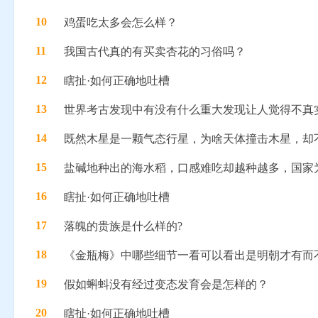
10
鸡蛋吃太多会怎么样？
11
我国古代真的有买卖杏花的习俗吗？
12
瞎扯·如何正确地吐槽
13
世界考古发现中有没有什么重大发现让人觉得不真
14
既然木星是一颗气态行星，为啥天体撞击木星，却
15
盐碱地种出的海水稻，口感难吃却越种越多，国家
16
瞎扯·如何正确地吐槽
17
落魄的贵族是什么样的?
18
《金瓶梅》中哪些细节一看可以看出是明朝才有而
19
假如蝌蚪没有经过变态发育会是怎样的？
20
瞎扯·如何正确地吐槽