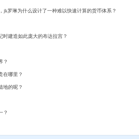
纳特，jk罗琳为什么设计了一种难以快速计算的货币体系？
世纪时建造如此庞大的布达拉宫？
界？
贵在哪里？
陆地的呢？
一？